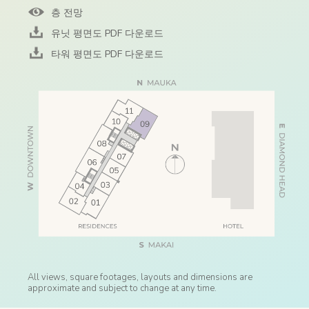
층 전망
유닛 평면도 PDF 다운로드
타워 평면도 PDF 다운로드
All views, square footages, layouts and dimensions are
approximate and subject to change at any time.