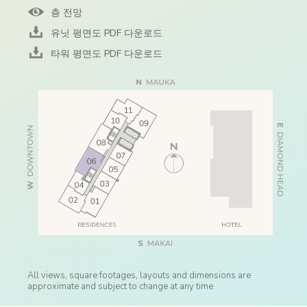
층 전망
유닛 평면도 PDF 다운로드
타워 평면도 PDF 다운로드
All views, square footages, layouts and dimensions are
approximate and subject to change at any time.