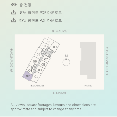
층 전망
유닛 평면도 PDF 다운로드
타워 평면도 PDF 다운로드
All views, square footages, layouts and dimensions are
approximate and subject to change at any time.