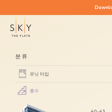
Downloa
분류
유닛 타입
층수
40-43