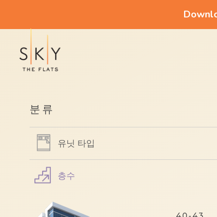
Downloa
분류
유닛 타입
층수
40-43